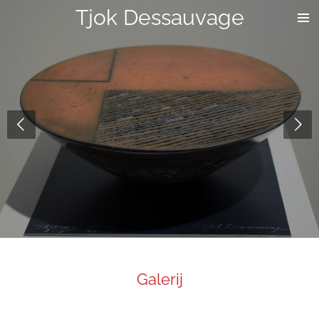
Tjok Dessauvage
Ga
direct
naar
de
hoofdinhoud
Galerij